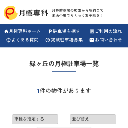
月極駐車場の検索から契約まで
来店不要でらくらくお手続き！
月極専科ホーム
駐車場を探す
ご利用の流れ
home
local_parking
article
よくある質問
掲載駐車場募集
お問い合わせ
contact_support
account_circle
email
緑ヶ丘の月極駐車場一覧
1
件の物件があります