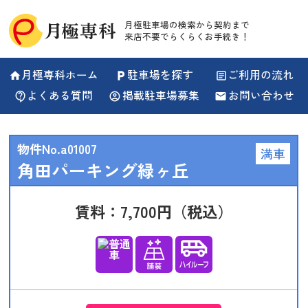
月極駐車場の検索から契約まで
来店不要でらくらくお手続き！
月極専科ホーム
駐車場を探す
ご利用の流れ
home
local_parking
article
よくある質問
掲載駐車場募集
お問い合わせ
contact_support
account_circle
email
物件No.a01007
満車
角田パーキング緑ヶ丘
賃料：7,700円（税込）