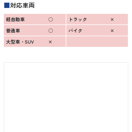
対応車両
軽自動車
○
トラック
✕
普通車
○
バイク
✕
大型車・SUV
✕