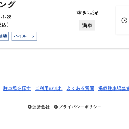
ング
空き状況
1-28
play_circle_outline
税込）
満車
舗装
ハイルーフ
駐車場を探す
ご利用の流れ
よくある質問
掲載駐車場募
運営会社
プライバシーポリシー
play_circle_filled
play_circle_filled