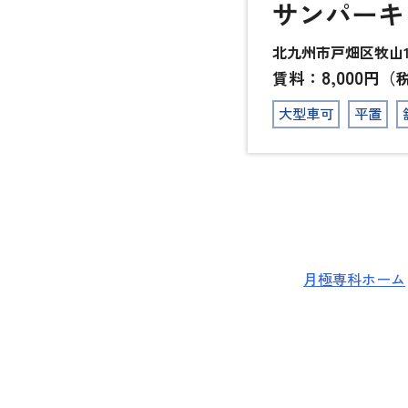
サンパーキ
北九州市戸畑区牧山1-
8,000
賃料：
円（
大型車可
平置
月極専科ホーム