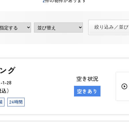
2
件の物件があります
ング
空き状況
1-28
play_circle_outline
税込）
空きあり
装
24時間