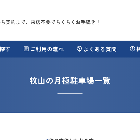
から契約まで、来店不要でらくらくお手続き！
探す
ご利用の流れ
よくある質問
article
contact_support
account_circle
牧山の月極駐車場一覧