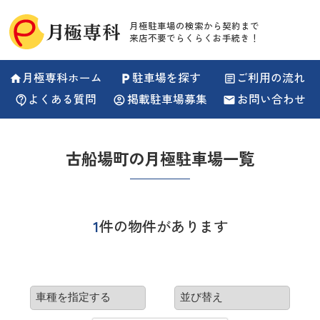
月極駐車場の検索から契約まで
来店不要でらくらくお手続き！
月極専科ホーム
駐車場を探す
ご利用の流れ
home
local_parking
article
よくある質問
掲載駐車場募集
お問い合わせ
contact_support
account_circle
email
古船場町の月極駐車場一覧
1
件の物件があります