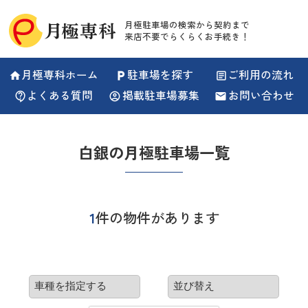
月極駐車場の検索から契約まで
来店不要でらくらくお手続き！
月極専科ホーム
駐車場を探す
ご利用の流れ
home
local_parking
article
よくある質問
掲載駐車場募集
お問い合わせ
contact_support
account_circle
email
白銀の月極駐車場一覧
1
件の物件があります