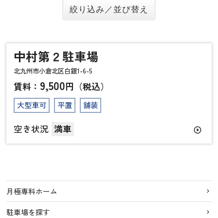
中村第２駐車場
北九州市小倉北区白銀1-6-5
9,500
賃料：
円（税込）
大型車可
平置
舗装
空き状況
満車
play_circle_outline
月極専科ホーム
駐車場を探す