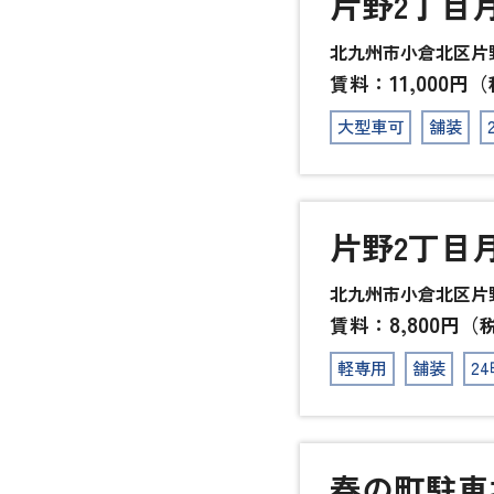
片野2丁目
北九州市小倉北区片野2
11,000
賃料：
円（
大型車可
舗装
片野2丁目
北九州市小倉北区片野2
8,800
賃料：
円（
軽専用
舗装
2
春の町駐車