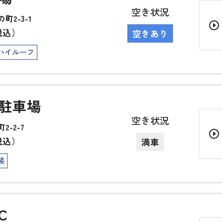
空き状況
2-3-1
play_circle_outline
税込）
空きあり
ハイルーフ
駐車場
空き状況
-2-7
play_circle_outline
税込）
満車
装
C