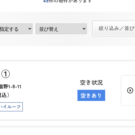
48
件の物件があります
 ①
空き状況
1-8-11
play_circle_outline
税込）
空きあり
ハイルーフ