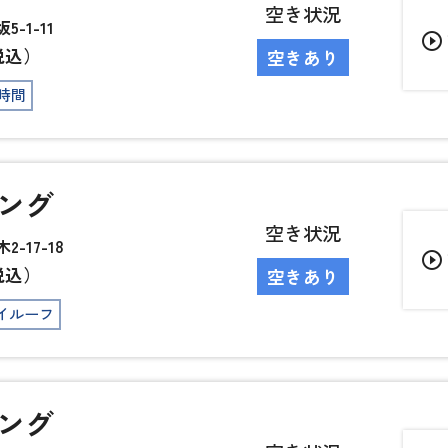
空き状況
-1-11
play_circle_outline
税込）
空きあり
4時間
ング
空き状況
-17-18
play_circle_outline
税込）
空きあり
イルーフ
ング