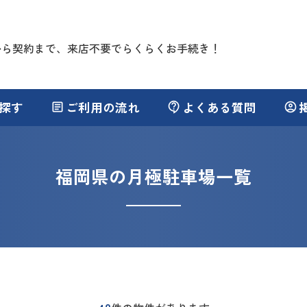
から契約まで、来店不要でらくらくお手続き！
探す
ご利用の流れ
よくある質問
article
contact_support
account_circle
福岡県の月極駐車場一覧