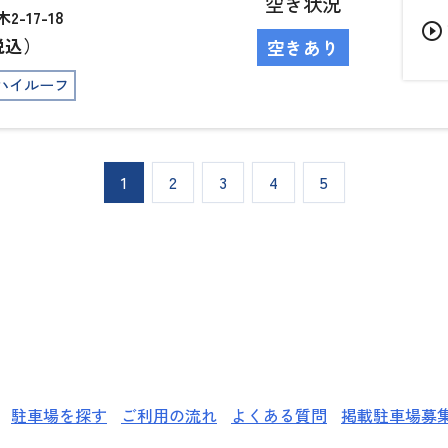
空き状況
-17-18
play_circle_outline
税込）
空きあり
ハイルーフ
1
2
3
4
5
駐車場を探す
ご利用の流れ
よくある質問
掲載駐車場募