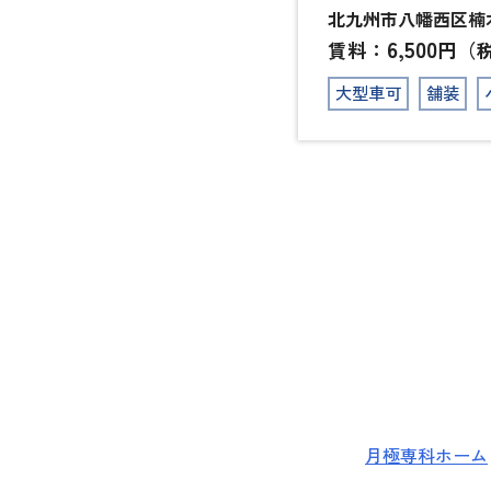
北九州市八幡西区楠木2
6,500
賃料：
円（
大型車可
舗装
月極専科ホーム