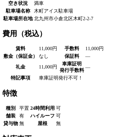
空き状況
満車
駐車場名称
木町アイス駐車場
駐車場所在地
北九州市小倉北区木町2-2-7
費用（税込）
賃料
11,000円
手数料
11,000円
敷金（保証金）
なし
保証料
―
車庫証明
礼金
11,000円
―
発行手数料
特記事項
車庫証明発行不可！
特徴
種別
平置
24時間利用
可
舗装
有
ハイルーフ
可
貸与物
無
屋根
無